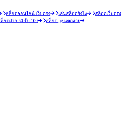
สล็อตออนไลน์ เว็บตรง
เล่นสล็อตยังไง
สล็อตเว็บตรง
ล็อตฝาก 50 รับ 100
สล็อต pg แตกง่าย