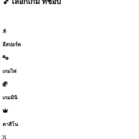
🎵 เลือกเกม
ที่ชอบ
อีสปอร์ต
เกมไพ่
เกมมินิ
คาสิโน