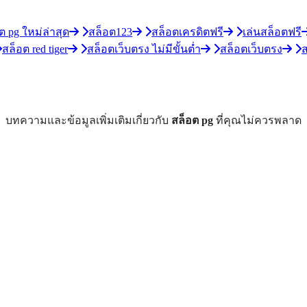
ต pg ใหม่ล่าสุด
สล็อต123
สล็อตเครดิตฟรี
เล่นสล็อตฟรี
สล็อต red tiger
สล็อตเว็บตรง ไม่มีขั้นต่ำ
สล็อตเว็บตรง
ส
บทความและข้อมูลเพิ่มเติมเกี่ยวกับ
สล็อต pg
ที่คุณไม่ควรพลาด