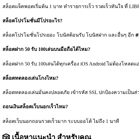
สล็อตแจ็คพอตเริ่มต้น 1 บาท ทำรายการเร็ว รวดเร็วทันใจ ที่ 
สล็อตโปรโมชั่นมีโปรอะไร?
สล็อตโปรโมชั่นโปรเยอะ โบนัสต้อนรับ โบนัสฝาก และอื่นๆ อีก
ส
สล็อตฝาก 50 รับ 100เล่นบนมือถือได้ไหม?
สล็อตฝาก 50 รับ 100เล่นได้ทุกเครื่อง iOS Android ไม่ต้องโหลดแ
สล็อตทดลองเล่นโกงไหม?
สล็อตทดลองเล่นมั่นคงปลอดภัย เข้ารหัส SSL ปกป้องความเป็นส
ถอนเงินสล็อตเว็บนอกเร็วไหม?
สล็อตเว็บนอกถอนรวดเร็วมาก ระบบออโต้ ไม่ถึง 1 นาที
🎲 เนื้อหาแนะนำ
สำหรับคุณ