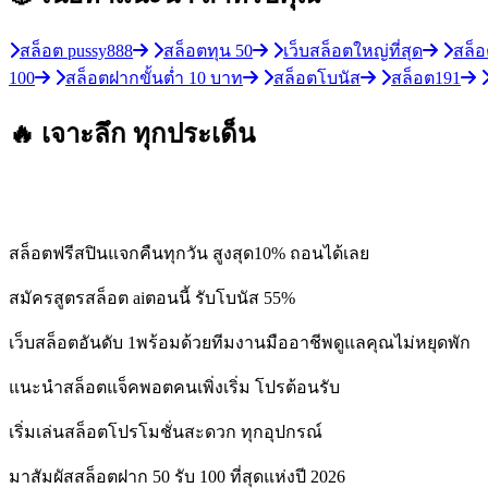
สล็อต pussy888
สล็อตทุน 50
เว็บสล็อตใหญ่ที่สุด
สล็อ
100
สล็อตฝากขั้นต่ำ 10 บาท
สล็อตโบนัส
สล็อต191
🔥 เจาะลึก
ทุกประเด็น
สล็อตฟรีสปินแจกคืนทุกวัน สูงสุด10% ถอนได้เลย
สมัครสูตรสล็อต aiตอนนี้ รับโบนัส 55%
เว็บสล็อตอันดับ 1พร้อมด้วยทีมงานมืออาชีพดูแลคุณไม่หยุดพัก
แนะนำสล็อตแจ็คพอตคนเพิ่งเริ่ม โปรต้อนรับ
เริ่มเล่นสล็อตโปรโมชั่นสะดวก ทุกอุปกรณ์
มาสัมผัสสล็อตฝาก 50 รับ 100 ที่สุดแห่งปี 2026