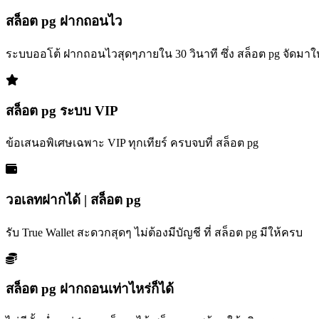
สล็อต pg ฝากถอนไว
ระบบออโต้ ฝากถอนไวสุดๆภายใน 30 วินาที ซึ่ง สล็อต pg จัดมาให้
สล็อต pg ระบบ VIP
ข้อเสนอพิเศษเฉพาะ VIP ทุกเทียร์ ครบจบที่ สล็อต pg
วอเลทฝากได้ | สล็อต pg
รับ True Wallet สะดวกสุดๆ ไม่ต้องมีบัญชี ที่ สล็อต pg มีให้ครบ
สล็อต pg ฝากถอนเท่าไหร่ก็ได้