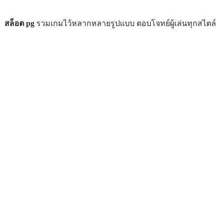
สล็อต pg
รวมเกมไว้หลากหลายรูปแบบ ตอบโจทย์ผู้เล่นทุกสไตล์