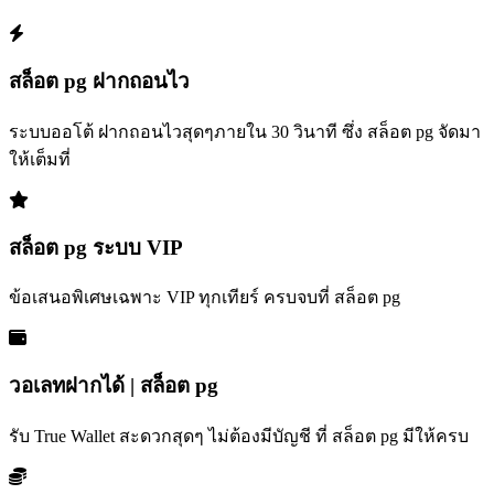
สล็อต pg ฝากถอนไว
ระบบออโต้ ฝากถอนไวสุดๆภายใน 30 วินาที ซึ่ง สล็อต pg จัดมา
ให้เต็มที่
สล็อต pg ระบบ VIP
ข้อเสนอพิเศษเฉพาะ VIP ทุกเทียร์ ครบจบที่ สล็อต pg
วอเลทฝากได้ | สล็อต pg
รับ True Wallet สะดวกสุดๆ ไม่ต้องมีบัญชี ที่ สล็อต pg มีให้ครบ