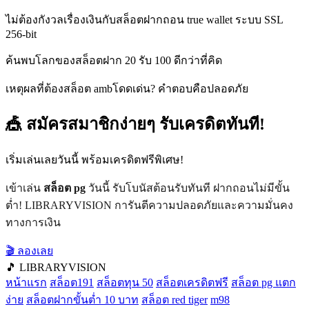
ไม่ต้องกังวลเรื่องเงินกับสล็อตฝากถอน true wallet ระบบ SSL
256-bit
ค้นพบโลกของสล็อตฝาก 20 รับ 100 ดีกว่าที่คิด
เหตุผลที่ต้องสล็อต ambโดดเด่น? คำตอบคือปลอดภัย
🎪 สมัครสมาชิกง่ายๆ รับเครดิตทันที!
เริ่มเล่นเลยวันนี้ พร้อมเครดิตฟรีพิเศษ!
เข้าเล่น
สล็อต pg
วันนี้ รับโบนัสต้อนรับทันที ฝากถอนไม่มีขั้น
ต่ำ! LIBRARYVISION การันตีความปลอดภัยและความมั่นคง
ทางการเงิน
🎬 ลองเลย
🎵 LIBRARYVISION
หน้าแรก
สล็อต191
สล็อตทุน 50
สล็อตเครดิตฟรี
สล็อต pg แตก
ง่าย
สล็อตฝากขั้นต่ำ 10 บาท
สล็อต red tiger
m98