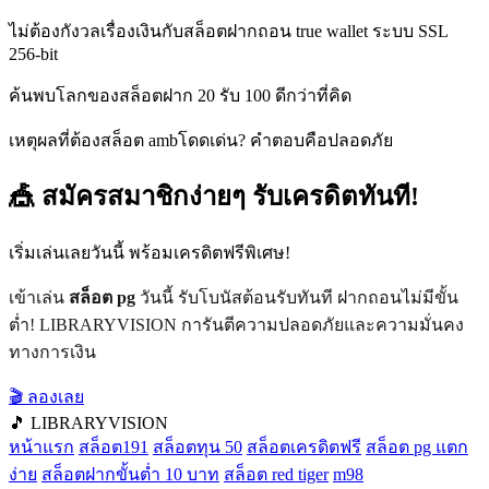
ไม่ต้องกังวลเรื่องเงินกับสล็อตฝากถอน true wallet ระบบ SSL
256-bit
ค้นพบโลกของสล็อตฝาก 20 รับ 100 ดีกว่าที่คิด
เหตุผลที่ต้องสล็อต ambโดดเด่น? คำตอบคือปลอดภัย
🎪 สมัครสมาชิกง่ายๆ รับเครดิตทันที!
เริ่มเล่นเลยวันนี้ พร้อมเครดิตฟรีพิเศษ!
เข้าเล่น
สล็อต pg
วันนี้ รับโบนัสต้อนรับทันที ฝากถอนไม่มีขั้น
ต่ำ! LIBRARYVISION การันตีความปลอดภัยและความมั่นคง
ทางการเงิน
🎬 ลองเลย
🎵 LIBRARYVISION
หน้าแรก
สล็อต191
สล็อตทุน 50
สล็อตเครดิตฟรี
สล็อต pg แตก
ง่าย
สล็อตฝากขั้นต่ำ 10 บาท
สล็อต red tiger
m98