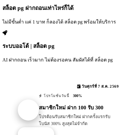
สล็อต pg ฝากถอนเท่าไหร่ก็ได้
ไม่มีขั้นต่ำ แค่ 1 บาท ก็ลองได้ สล็อต pg พร้อมให้บริการ
ระบบออโต้ | สล็อต pg
AI ฝากถอน เร็วมาก ไม่ต้องรอคน สัมผัสได้ที่ สล็อต pg
วันศุกร์ที่ 7 ส.ค. 2569
300%
โปรโมชั่นวันนี้
สมาชิกใหม่ ฝาก 100 รับ 300
โปรต้อนรับสมาชิกใหม่ ฝากครั้งแรกรับ
โบนัส 300% สูงสุดไม่จำกัด
รับโปรนี้