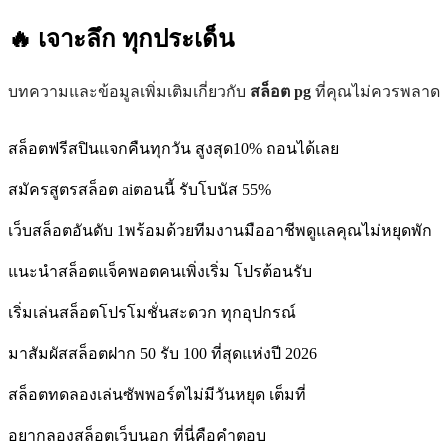
🔥 เจาะลึก
ทุกประเด็น
บทความและข้อมูลเพิ่มเติมเกี่ยวกับ
สล็อต pg
ที่คุณไม่ควรพลาด
สล็อตฟรีสปินแจกคืนทุกวัน สูงสุด10% ถอนได้เลย
สมัครสูตรสล็อต aiตอนนี้ รับโบนัส 55%
เว็บสล็อตอันดับ 1พร้อมด้วยทีมงานมืออาชีพดูแลคุณไม่หยุดพัก
แนะนำสล็อตแจ็คพอตคนเพิ่งเริ่ม โปรต้อนรับ
เริ่มเล่นสล็อตโปรโมชั่นสะดวก ทุกอุปกรณ์
มาสัมผัสสล็อตฝาก 50 รับ 100 ที่สุดแห่งปี 2026
สล็อตทดลองเล่นซัพพอร์ตไม่มีวันหยุด เต็มที่
อยากลองสล็อตเว็บนอก ที่นี่คือคำตอบ