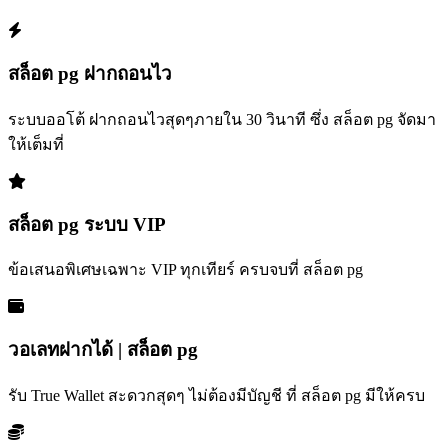
สล็อต pg ฝากถอนไว
ระบบออโต้ ฝากถอนไวสุดๆภายใน 30 วินาที ซึ่ง สล็อต pg จัดมา
ให้เต็มที่
สล็อต pg ระบบ VIP
ข้อเสนอพิเศษเฉพาะ VIP ทุกเทียร์ ครบจบที่ สล็อต pg
วอเลทฝากได้ | สล็อต pg
รับ True Wallet สะดวกสุดๆ ไม่ต้องมีบัญชี ที่ สล็อต pg มีให้ครบ