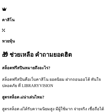
คาสิโน
หวยหุ้น
🎁 ช่วยเหลือ
คำถามยอดฮิต
สล็อตฟรีสปินหมายถึงอะไร?
สล็อตฟรีสปินคือเว็บคาสิโน ยอดนิยม ฝากถอนออโต้ ทันใจ
ปลอดภัย ที่ LIBRARYVISION
สูตรสล็อต aiน่าเล่นไหม?
สูตรสล็อต aiได้รับความนิยมสูง มีผู้ใช้มาก จ่ายจริง เชื่อถือได้