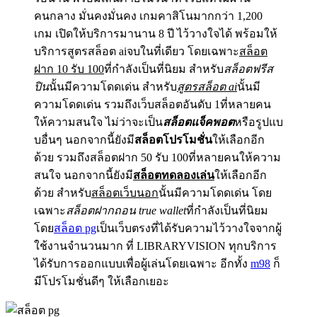
คนกลาง มั่นคงมั่นคง เกมคาสิโนมากกว่า 1,200
เกม เปิดให้บริการมานาน 8 ปี ไว้วางใจได้ พร้อมให้
บริการสูตรสล็อต aiจบในที่เดียว โดยเฉพาะ
สล็อต
ฝาก 10 รับ 100
ที่กำลังเป็นที่นิยม สำหรับ
สล็อตฟรีส
ปิน
นั้นมีความโดดเด่น สำหรับ
สูตรสล็อต ai
นั้นมี
ความโดดเด่น รวมถึงเว็บสล็อตอันดับ 1ที่หลายคน
ให้ความสนใจ ไม่ว่าจะเป็น
สล็อตแจ็คพอต
หรือรูปแบ
บอื่นๆ นอกจากนี้ยังมี
สล็อตโปรโมชั่น
ให้เลือกอีก
ด้วย รวมถึงสล็อตฝาก 50 รับ 100ที่หลายคนให้ความ
สนใจ นอกจากนี้ยังมี
สล็อตทดลองเล่น
ให้เลือกอีก
ด้วย สำหรับ
สล็อตเว็บนอก
นั้นมีความโดดเด่น โดย
เฉพาะ
สล็อตฝากถอน true wallet
ที่กำลังเป็นที่นิยม
โดย
สล็อต pg
เป็นเว็บตรงที่ได้รับความไว้วางใจจากผู้
ใช้งานจำนวนมาก ที่ LIBRARYVISION ทุกบริการ
ได้รับการออกแบบเพื่อผู้เล่นโดยเฉพาะ อีกทั้ง
m98
ก็
มีโปรโมชั่นดีๆ ให้เลือกเยอะ