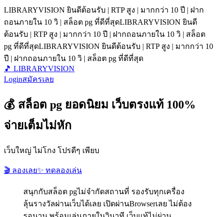
LIBRARYVISION ยินดีต้อนรับ | RTP สูง | มากกว่า 10 ปี | ฝาก
ถอนภายใน 10 วิ | สล็อต pg ที่ดีที่สุด
LIBRARYVISION ยินดี
ต้อนรับ | RTP สูง | มากกว่า 10 ปี | ฝากถอนภายใน 10 วิ | สล็อต
pg ที่ดีที่สุด
LIBRARYVISION ยินดีต้อนรับ | RTP สูง | มากกว่า 10
ปี | ฝากถอนภายใน 10 วิ | สล็อต pg ที่ดีที่สุด
🎵 LIBRARYVISION
Login
สมัครเลย
💰 สล็อต pg ยอดนิยม เว็บตรงแท้ 100%
จ่ายเต็มไม่หัก
เว็บใหญ่ ไม่โกง โปรดีๆ เพียบ
🎬 ลองเลย
✨ ทดลองเล่น
สนุกกับสล็อต pgไม่จำกัดสถานที่ รองรับทุกเครื่อง
ลุ้นรางวัลผ่านเว็บได้เลย เปิดผ่านBrowserเลย ไม่ต้อง
รอนาน พร้อมเล่นภายในวินาที เว็บแท้ไม่ผ่าน