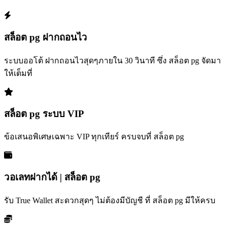
สล็อต pg ฝากถอนไว
ระบบออโต้ ฝากถอนไวสุดๆภายใน 30 วินาที ซึ่ง สล็อต pg จัดมา
ให้เต็มที่
สล็อต pg ระบบ VIP
ข้อเสนอพิเศษเฉพาะ VIP ทุกเทียร์ ครบจบที่ สล็อต pg
วอเลทฝากได้ | สล็อต pg
รับ True Wallet สะดวกสุดๆ ไม่ต้องมีบัญชี ที่ สล็อต pg มีให้ครบ