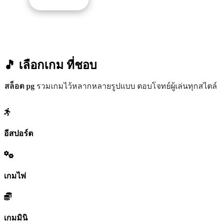
🎵 เลือกเกม
ที่ชอบ
สล็อต pg
รวมเกมไว้หลากหลายรูปแบบ ตอบโจทย์ผู้เล่นทุกสไตล์
อีสปอร์ต
เกมไพ่
เกมมินิ