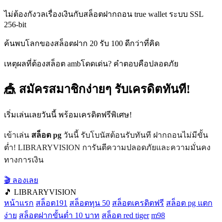
ไม่ต้องกังวลเรื่องเงินกับสล็อตฝากถอน true wallet ระบบ SSL
256-bit
ค้นพบโลกของสล็อตฝาก 20 รับ 100 ดีกว่าที่คิด
เหตุผลที่ต้องสล็อต ambโดดเด่น? คำตอบคือปลอดภัย
🎪 สมัครสมาชิกง่ายๆ รับเครดิตทันที!
เริ่มเล่นเลยวันนี้ พร้อมเครดิตฟรีพิเศษ!
เข้าเล่น
สล็อต pg
วันนี้ รับโบนัสต้อนรับทันที ฝากถอนไม่มีขั้น
ต่ำ! LIBRARYVISION การันตีความปลอดภัยและความมั่นคง
ทางการเงิน
🎬 ลองเลย
🎵 LIBRARYVISION
หน้าแรก
สล็อต191
สล็อตทุน 50
สล็อตเครดิตฟรี
สล็อต pg แตก
ง่าย
สล็อตฝากขั้นต่ำ 10 บาท
สล็อต red tiger
m98