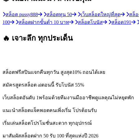
สล็อต pussy888
สล็อตทุน 50
เว็บสล็อตใหญ่ที่สุด
สล็อ
100
สล็อตฝากขั้นต่ำ 10 บาท
สล็อตโบนัส
สล็อต191
🔥 เจาะลึก
ทุกประเด็น
สล็อตฟรีสปินแจกคืนทุกวัน สูงสุด10% ถอนได้เลย
สมัครสูตรสล็อต aiตอนนี้ รับโบนัส 55%
เว็บสล็อตอันดับ 1พร้อมด้วยทีมงานมืออาชีพดูแลคุณไม่หยุดพัก
แนะนำสล็อตแจ็คพอตคนเพิ่งเริ่ม โปรต้อนรับ
เริ่มเล่นสล็อตโปรโมชั่นสะดวก ทุกอุปกรณ์
มาสัมผัสสล็อตฝาก 50 รับ 100 ที่สุดแห่งปี 2026