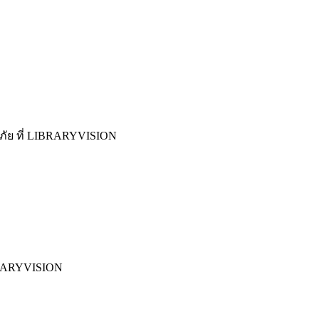
ภัย ที่ LIBRARYVISION
LIBRARYVISION