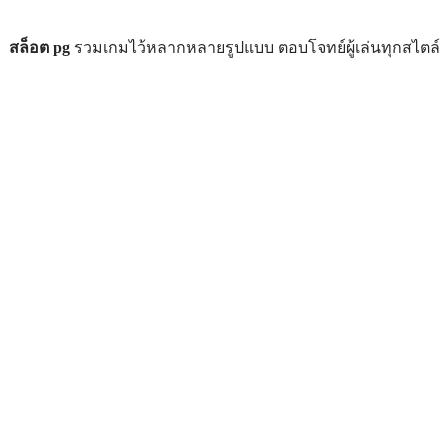
สล็อต pg
รวมเกมไว้หลากหลายรูปแบบ ตอบโจทย์ผู้เล่นทุกสไตล์