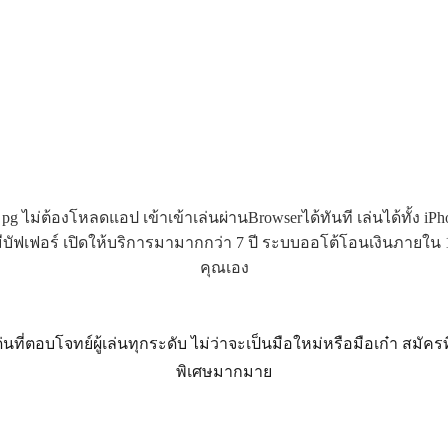
ไม่ต้องโหลดแอป เข้าเข้าเล่นผ่านBrowserได้ทันที เล่นได้ทั้ง iPh
มีบัฟเฟอร์ เปิดให้บริการมามากกว่า 7 ปี ระบบออโต้โอนเงินภายใน 1
คุณเอง
ที่ตอบโจทย์ผู้เล่นทุกระดับ ไม่ว่าจะเป็นมือใหม่หรือมือเก๋า สมัครท
พิเศษมากมาย