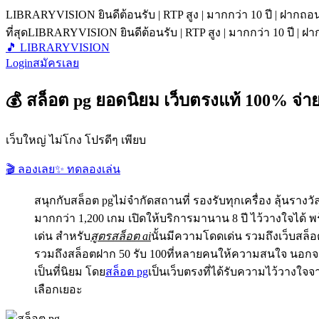
LIBRARYVISION ยินดีต้อนรับ | RTP สูง | มากกว่า 10 ปี | ฝากถอนภาย
ที่สุด
LIBRARYVISION ยินดีต้อนรับ | RTP สูง | มากกว่า 10 ปี | ฝากถ
🎵 LIBRARYVISION
Login
สมัครเลย
💰 สล็อต pg ยอดนิยม เว็บตรงแท้ 100% จ่าย
เว็บใหญ่ ไม่โกง โปรดีๆ เพียบ
🎬 ลองเลย
✨ ทดลองเล่น
สนุกกับสล็อต pgไม่จำกัดสถานที่ รองรับทุกเครื่อง ลุ้นราง
มากกว่า 1,200 เกม เปิดให้บริการมานาน 8 ปี ไว้วางใจได้ 
เด่น สำหรับ
สูตรสล็อต ai
นั้นมีความโดดเด่น รวมถึงเว็บสล็
รวมถึงสล็อตฝาก 50 รับ 100ที่หลายคนให้ความสนใจ นอกจาก
เป็นที่นิยม โดย
สล็อต pg
เป็นเว็บตรงที่ได้รับความไว้วางใจ
เลือกเยอะ