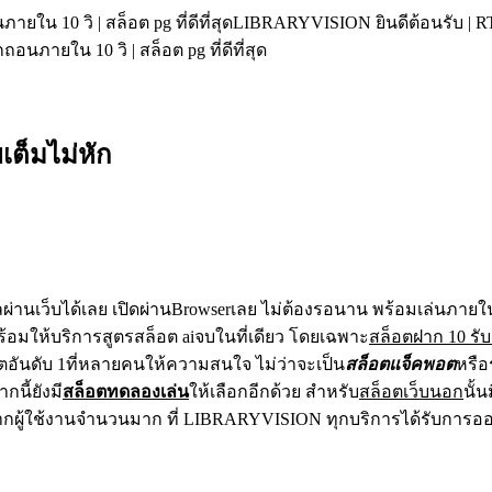
ใน 10 วิ | สล็อต pg ที่ดีที่สุด
LIBRARYVISION ยินดีต้อนรับ | RTP 
อนภายใน 10 วิ | สล็อต pg ที่ดีที่สุด
เต็มไม่หัก
วัลผ่านเว็บได้เลย เปิดผ่านBrowserเลย ไม่ต้องรอนาน พร้อมเล่นภาย
พร้อมให้บริการสูตรสล็อต aiจบในที่เดียว โดยเฉพาะ
สล็อตฝาก 10 รับ
อตอันดับ 1ที่หลายคนให้ความสนใจ ไม่ว่าจะเป็น
สล็อตแจ็คพอต
หรือ
นี้ยังมี
สล็อตทดลองเล่น
ให้เลือกอีกด้วย สำหรับ
สล็อตเว็บนอก
นั้
จากผู้ใช้งานจำนวนมาก ที่ LIBRARYVISION ทุกบริการได้รับการออก