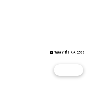
วันเสาร์ที่ 8 ส.ค. 2569
รับโปรนี้