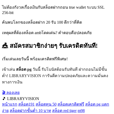
ไม่ต้องกังวลเรื่องเงินกับสล็อตฝากถอน true wallet ระบบ SSL
256-bit
ค้นพบโลกของสล็อตฝาก 20 รับ 100 ดีกว่าที่คิด
เหตุผลที่ต้องสล็อต ambโดดเด่น? คำตอบคือปลอดภัย
🎪 สมัครสมาชิกง่ายๆ รับเครดิตทันที!
เริ่มเล่นเลยวันนี้ พร้อมเครดิตฟรีพิเศษ!
เข้าเล่น
สล็อต pg
วันนี้ รับโบนัสต้อนรับทันที ฝากถอนไม่มีขั้น
ต่ำ! LIBRARYVISION การันตีความปลอดภัยและความมั่นคง
ทางการเงิน
🎬 ลองเลย
🎵 LIBRARYVISION
หน้าแรก
สล็อต191
สล็อตทุน 50
สล็อตเครดิตฟรี
สล็อต pg แตก
ง่าย
สล็อตฝากขั้นต่ำ 10 บาท
สล็อต red tiger
m98