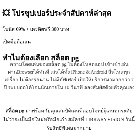
💥 โปรซุปเปอร์ประจำสัปดาห์ล่าสุด
โบนัส 69% + เครดิตฟรี 380 บาท
เปิดมือถือเล่น
ทำไมต้องเลือก
สล็อต pg
ความโดดเด่นของสล็อต pg ไม่ต้องโหลดแอป เข้าเข้าเล่น
ผ่านBrowserได้ทันที เล่นได้ทั้ง iPhone & Android ลื่นไหลทุก
เครื่อง ไม่ต้องรอนาน ไม่มีบัฟเฟอร์ เปิดให้บริการมามากกว่า 7
ปี ระบบออโต้โอนเงินภายใน 10 วินาที ลองสัมผัสด้วยตัวคุณเอง
สล็อต pg
มาพร้อมกับคุณสมบัติเด่นที่ตอบโจทย์ผู้เล่นทุกระดับ
ไม่ว่าจะเป็นมือใหม่หรือมือเก๋า สมัครที่ LIBRARYVISION วันนี้
รับสิทธิพิเศษมากมาย