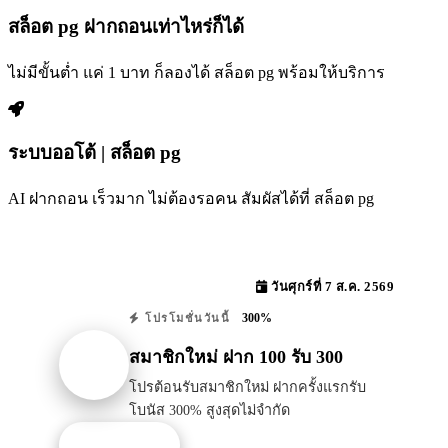
สล็อต pg ฝากถอนเท่าไหร่ก็ได้
ไม่มีขั้นต่ำ แค่ 1 บาท ก็ลองได้ สล็อต pg พร้อมให้บริการ
ระบบออโต้ | สล็อต pg
AI ฝากถอน เร็วมาก ไม่ต้องรอคน สัมผัสได้ที่ สล็อต pg
วันศุกร์ที่ 7 ส.ค. 2569
300%
โปรโมชั่นวันนี้
สมาชิกใหม่ ฝาก 100 รับ 300
โปรต้อนรับสมาชิกใหม่ ฝากครั้งแรกรับ
โบนัส 300% สูงสุดไม่จำกัด
รับโปรนี้