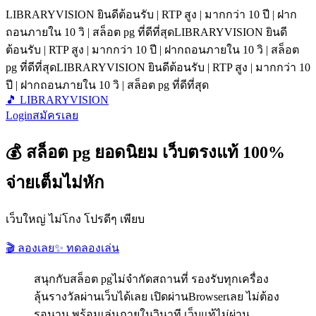
LIBRARYVISION ยินดีต้อนรับ | RTP สูง | มากกว่า 10 ปี | ฝาก
ถอนภายใน 10 วิ | สล็อต pg ที่ดีที่สุด
LIBRARYVISION ยินดี
ต้อนรับ | RTP สูง | มากกว่า 10 ปี | ฝากถอนภายใน 10 วิ | สล็อต
pg ที่ดีที่สุด
LIBRARYVISION ยินดีต้อนรับ | RTP สูง | มากกว่า 10
ปี | ฝากถอนภายใน 10 วิ | สล็อต pg ที่ดีที่สุด
🎵 LIBRARYVISION
Login
สมัครเลย
💰 สล็อต pg ยอดนิยม เว็บตรงแท้ 100%
จ่ายเต็มไม่หัก
เว็บใหญ่ ไม่โกง โปรดีๆ เพียบ
🎬 ลองเลย
✨ ทดลองเล่น
สนุกกับสล็อต pgไม่จำกัดสถานที่ รองรับทุกเครื่อง
ลุ้นรางวัลผ่านเว็บได้เลย เปิดผ่านBrowserเลย ไม่ต้อง
รอนาน พร้อมเล่นภายในวินาที เว็บแท้ไม่ผ่าน