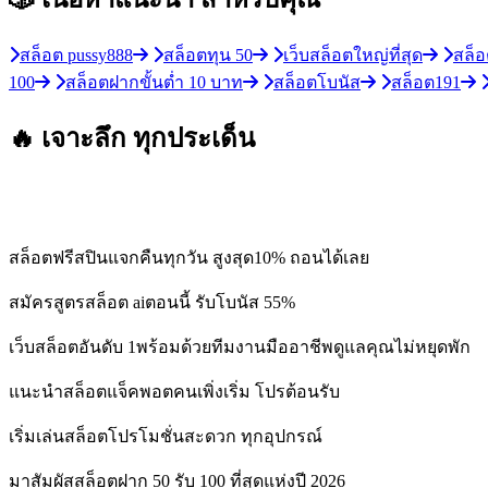
สล็อต pussy888
สล็อตทุน 50
เว็บสล็อตใหญ่ที่สุด
สล็อ
100
สล็อตฝากขั้นต่ำ 10 บาท
สล็อตโบนัส
สล็อต191
🔥 เจาะลึก
ทุกประเด็น
สล็อตฟรีสปินแจกคืนทุกวัน สูงสุด10% ถอนได้เลย
สมัครสูตรสล็อต aiตอนนี้ รับโบนัส 55%
เว็บสล็อตอันดับ 1พร้อมด้วยทีมงานมืออาชีพดูแลคุณไม่หยุดพัก
แนะนำสล็อตแจ็คพอตคนเพิ่งเริ่ม โปรต้อนรับ
เริ่มเล่นสล็อตโปรโมชั่นสะดวก ทุกอุปกรณ์
มาสัมผัสสล็อตฝาก 50 รับ 100 ที่สุดแห่งปี 2026