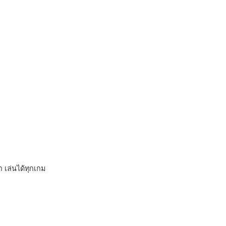
 เล่นได้ทุกเกม