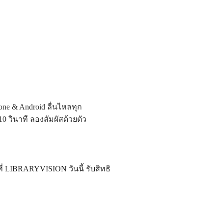
one & Android ลื่นไหลทุก
0 วินาที ลองสัมผัสด้วยตัว
ี่ LIBRARYVISION วันนี้ รับสิทธิ