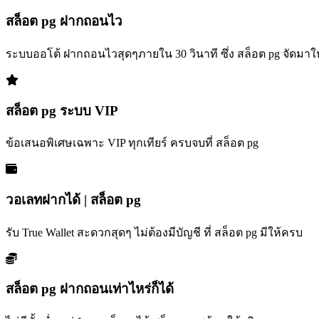
สล็อต pg ฝากถอนไว
ระบบออโต้ ฝากถอนไวสุดๆภายใน 30 วินาที ซึ่ง สล็อต pg จัดมาให้
สล็อต pg ระบบ VIP
ข้อเสนอพิเศษเฉพาะ VIP ทุกเทียร์ ครบจบที่ สล็อต pg
วอเลทฝากได้ | สล็อต pg
รับ True Wallet สะดวกสุดๆ ไม่ต้องมีบัญชี ที่ สล็อต pg มีให้ครบ
สล็อต pg ฝากถอนเท่าไหร่ก็ได้