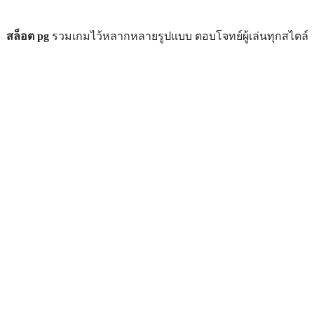
สล็อต pg
รวมเกมไว้หลากหลายรูปแบบ ตอบโจทย์ผู้เล่นทุกสไตล์