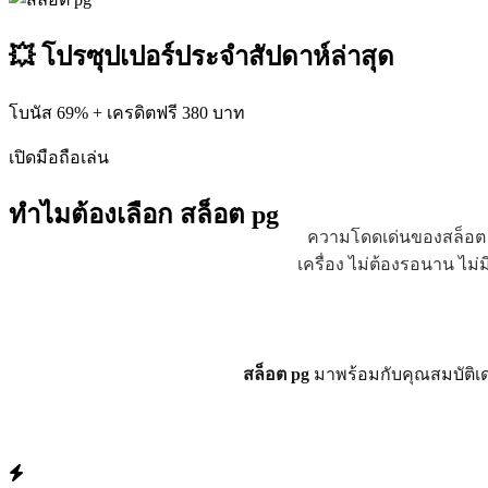
💥 โปรซุปเปอร์ประจำสัปดาห์ล่าสุด
โบนัส 69% + เครดิตฟรี 380 บาท
เปิดมือถือเล่น
ทำไมต้องเลือก
สล็อต pg
ความโดดเด่นของสล็อต pg 
เครื่อง ไม่ต้องรอนาน ไม่
สล็อต pg
มาพร้อมกับคุณสมบัติเด่น