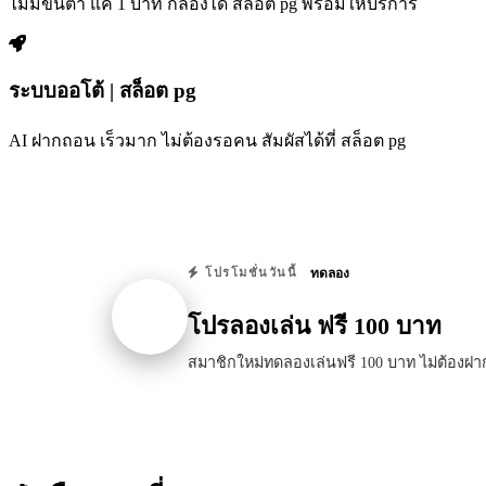
ไม่มีขั้นต่ำ แค่ 1 บาท ก็ลองได้ สล็อต pg พร้อมให้บริการ
ระบบออโต้ | สล็อต pg
AI ฝากถอน เร็วมาก ไม่ต้องรอคน สัมผัสได้ที่ สล็อต pg
ทดลอง
โปรโมชั่นวันนี้
โปรลองเล่น ฟรี 100 บาท
สมาชิกใหม่ทดลองเล่นฟรี 100 บาท ไม่ต้องฝาก