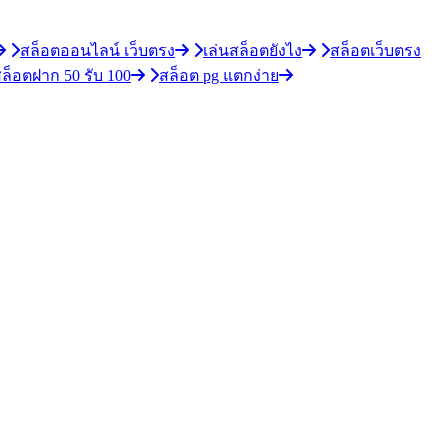
สล็อตออนไลน์ เว็บตรง
เล่นสล็อตยังไง
สล็อตเว็บตรง
ล็อตฝาก 50 รับ 100
สล็อต pg แตกง่าย